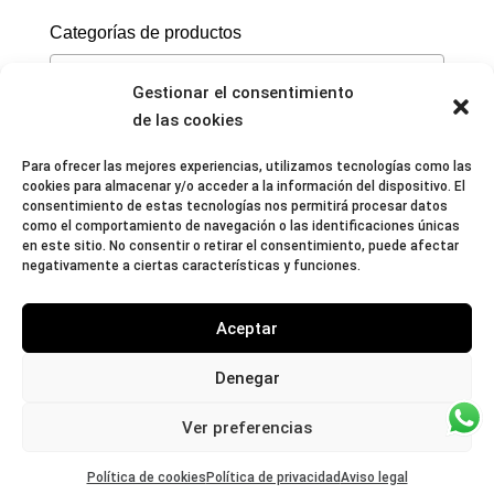
Categorías de productos
Selecciona una categoría
Gestionar el consentimiento
de las cookies
Carrito
No hay productos en el carrito.
Para ofrecer las mejores experiencias, utilizamos tecnologías como las
cookies para almacenar y/o acceder a la información del dispositivo. El
consentimiento de estas tecnologías nos permitirá procesar datos
como el comportamiento de navegación o las identificaciones únicas
en este sitio. No consentir o retirar el consentimiento, puede afectar
negativamente a ciertas características y funciones.
Aceptar
Denegar
Cancelación de pedido
Devolución y reembolso
Política de
privacidad
Aviso legal
Política de accesibilidad
Política de cookies
Ver preferencias
Mapa del sitio
Política de cookies
Política de privacidad
Aviso legal
Fashion Art Academy © 2024