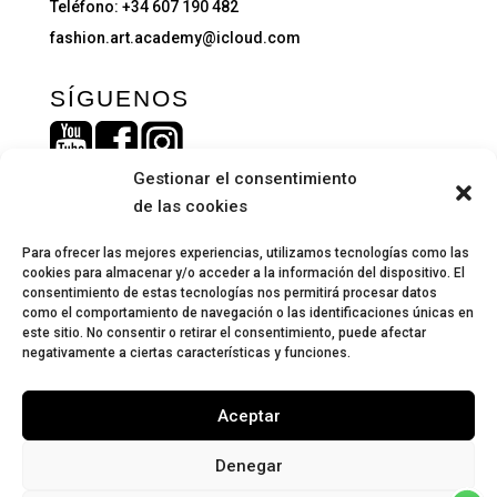
Teléfono: +34 607 190 482
fashion.art.academy@icloud.com
SÍGUENOS
Gestionar el consentimiento
de las cookies
Para ofrecer las mejores experiencias, utilizamos tecnologías como las
cookies para almacenar y/o acceder a la información del dispositivo. El
consentimiento de estas tecnologías nos permitirá procesar datos
como el comportamiento de navegación o las identificaciones únicas en
este sitio. No consentir o retirar el consentimiento, puede afectar
negativamente a ciertas características y funciones.
Cancelación de pedido
Devolución y reembolso
Política de
privacidad
Aviso legal
Política de accesibilidad
Política de
Aceptar
cookies
Mapa del sitio
Denegar
Fashion Art Academy © 2024